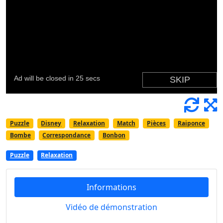
Puzzle
Disney
Relaxation
Match
Pièces
Raiponce
Bombe
Correspondance
Bonbon
Puzzle
Relaxation
Informations
Vidéo de démonstration