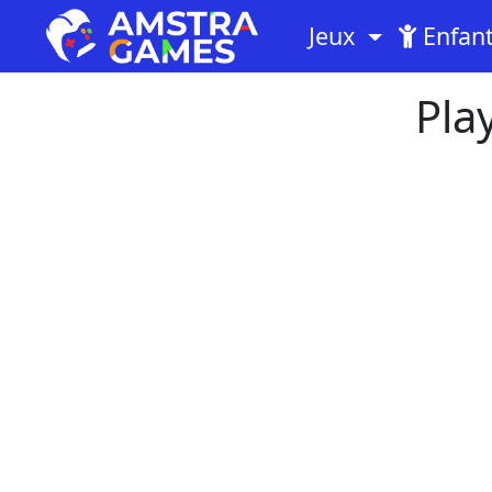
Jeux
Enfan
Pla