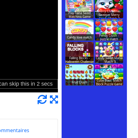
Merry Christmas
Play Tiana Sweet
Sweeper Merry
Matching Game
Candy Match 3
Pendy Crush -
Candy love match
puzzle match
Falling Blocks -
Candy Sweet Mania
Halloween Challenge
- Match 3
Cube Blast: Match
Fruit Crush
Block Puzzle Game
ommentaires