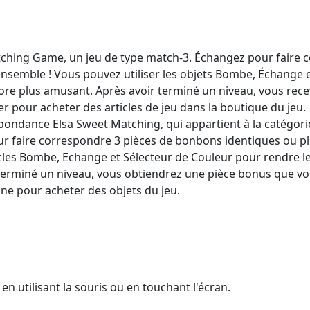
tching Game, un jeu de type match-3. Échangez pour faire 
emble ! Vous pouvez utiliser les objets Bombe, Échange e
core plus amusant. Après avoir terminé un niveau, vous rec
er pour acheter des articles de jeu dans la boutique du jeu.
pondance Elsa Sweet Matching, qui appartient à la catégori
 faire correspondre 3 pièces de bonbons identiques ou plu
ticles Bombe, Echange et Sélecteur de Couleur pour rendre l
terminé un niveau, vous obtiendrez une pièce bonus que vou
gne pour acheter des objets du jeu.
 en utilisant la souris ou en touchant l'écran.