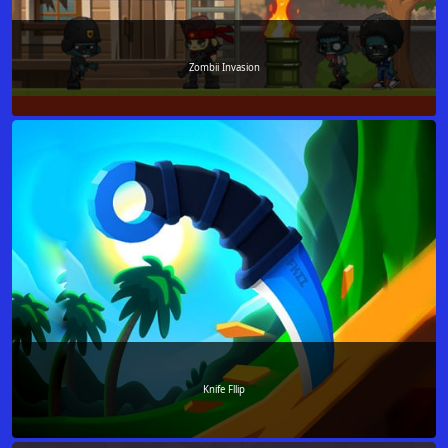
Zombii Invasion
Knife Fllip