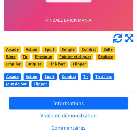
Arcade
Action
Sport
Simple
Combat
Balle
Blocs
Tir
Physique
Pointer et cliquer
Réaliste
Empiler
Briques
Tir à l'arc
Flipper
Arcade
Action
Sport
Combat
Tir
Tir à l'arc
Jeux de bar
Flipper
Informations
Vidéo de démonstration
Commentaires