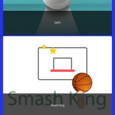
GAPS
Smash King