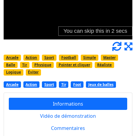
Arcade
Action
Sport
Football
Simple
Master
Balle
Tir
Physique
Pointer et cliquer
Réaliste
Logique
Éviter
Arcade
Action
Sport
Tir
Foot
Jeux de balles
Informations
Vidéo de démonstration
Commentaires