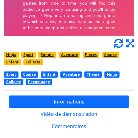
Ninja
Sport
Simple
Aventure
Pièces
Course
Enfant
Collecte
Sport
Course
Enfant
Aventure
Thème
Ninja
Collecte
Personnage
Informations
Vidéo de démonstration
Commentaires