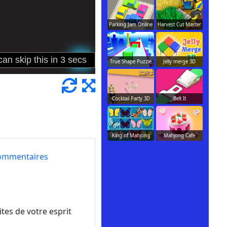
Parking Jam Online
Harvest Cut Master
True Shape Puzzle
Jelly merge 3D
Cocktail Party 3D
Belt It
King of Mahjong
Mahjong Cafe
ommentaires
ites de votre esprit