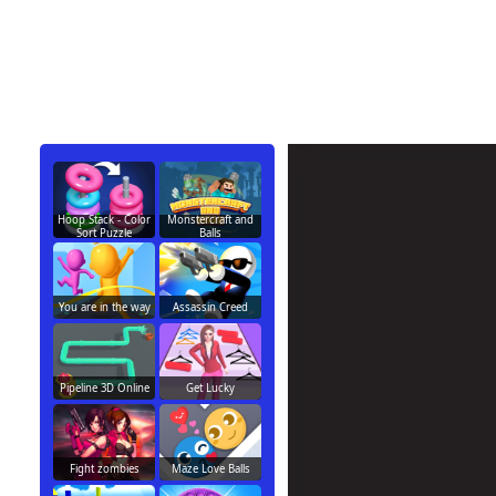
Hoop Stack - Color
Monstercraft and
Sort Puzzle
Balls
You are in the way
Assassin Creed
Pipeline 3D Online
Get Lucky
Fight zombies
Maze Love Balls