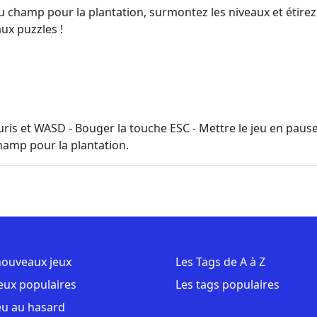
 champ pour la plantation, surmontez les niveaux et étirez 
ux puzzles !
ouris et WASD - Bouger la touche ESC - Mettre le jeu en paus
hamp pour la plantation.
nouveaux jeux
Les Tags de A à Z
jeux populaires
Les tags populaires
eu au hasard