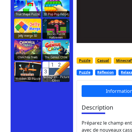
True Shape Puzzle
3D Pop Pop Fidget
Blocks Puzzle
Jelly merge 3D
Halloween
Chinchilla Trails
The Genius Crow
Puzzle
Casual
Minecraf
Puzzle
Réflexion
Relax
Nonogram - Picture
Wooden 3D Puzzle
Cross
Informatio
Description
Préparez le champ entie
avec de nouveaux casse