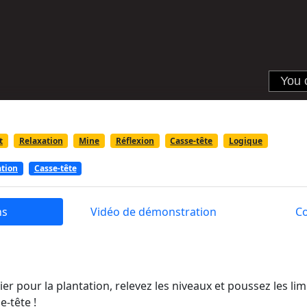
t
Relaxation
Mine
Réflexion
Casse-tête
Logique
ation
Casse-tête
ns
Vidéo de démonstration
C
r pour la plantation, relevez les niveaux et poussez les lim
-tête !