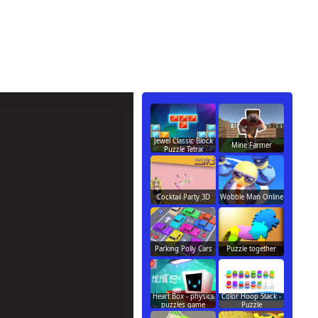
Jewel Classic Block
Mine Farmer
Puzzle Tetrix
Cocktail Party 3D
Wobble Man Online
Parking Polly Cars
Puzzle together
Heart Box - physics
Color Hoop Stack -
puzzles game
Puzzle