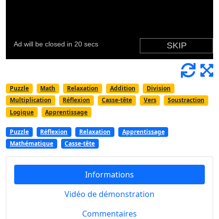
Puzzle
Math
Relaxation
Addition
Division
Multiplication
Réflexion
Casse-tête
Vers
Soustraction
Logique
Apprentissage
Puzzle
Réflexion
Relaxation
Apprentissage
Mathématique
Casse-tête
Informations
Vidéo de démonstration
Commentaires