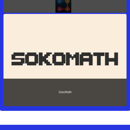
SokoMath