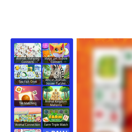
Animals Mahjong
Magic pet Bubble
Connects
Connect
African Animals:
Sea Fish Onet
Jigsaw Puzzles
Animal Kingdom
Tile Matching
Mahjong
Animal Connection
Farm Triple Match