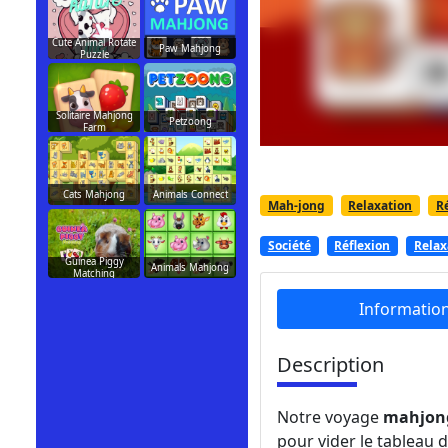
Cute Animal Rotate
Paw Mahjong
Puzzle
Solitaire Mahjong
Petzoong
Farm
Cats Mahjong
Animals Connect
Mah-jong
Relaxation
R
Société
Réflexion
Relax
Guinea Piggy
Animals Mahjong
Matching
Informatio
Description
Notre voyage
mahjo
pour vider le tableau d