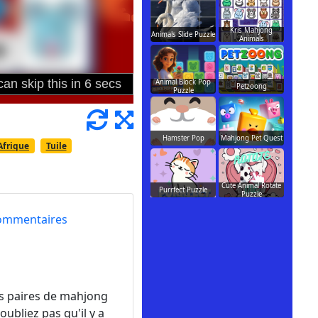
Kris Mahjong
Animals Slide Puzzle
Animals
Animal Block Pop
Petzoong
Puzzle
Hamster Pop
Mahjong Pet Quest
Afrique
Tuile
Cute Animal Rotate
Purrfect Puzzle
Puzzle
ommentaires
es paires de mahjong
'oubliez pas qu'il y a