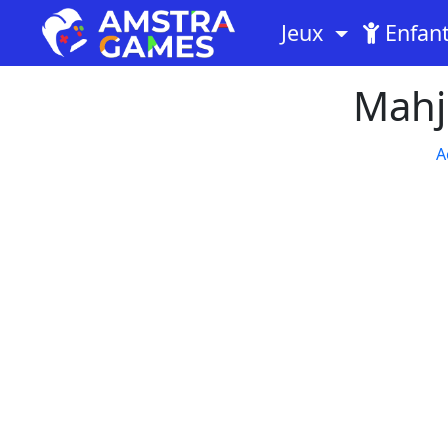
Jeux
Enfan
Mahj
A