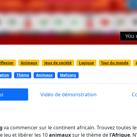
éflexion
Animaux
Jeux de société
Logique
Tour du monde
ation
Thème
Animaux
Mahjong
ns
Vidéo de démonstration
C
ng
va commencer sur le continent africain. Trouvez toutes l
e jeu et libérer les 10
animaux
sur le thème de
l'Afrique
. N