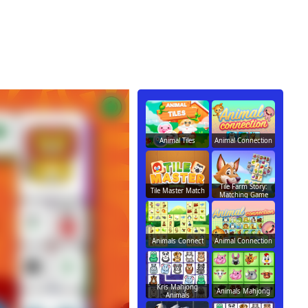
Animal Tiles
Animal Connection
Tile Farm Story:
Tile Master Match
Matching Game
Animals Connect
Animal Connection
Kris Mahjong
Animals Mahjong
Animals