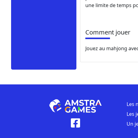
une limite de temps p
Comment jouer
Jouez au mahjong avec
Les 
Les 
Un j