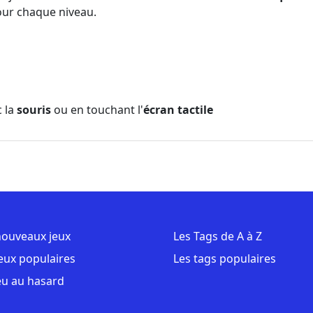
our chaque niveau.
 la
souris
ou en touchant l'
écran tactile
nouveaux jeux
Les Tags de A à Z
jeux populaires
Les tags populaires
eu au hasard