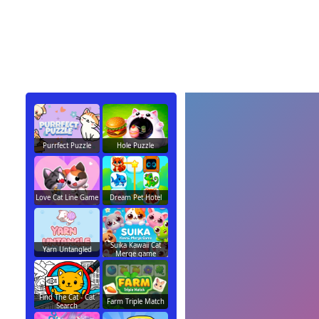
Purrfect Puzzle
Hole Puzzle
Love Cat Line Game
Dream Pet Hotel
Suika Kawaii Cat
Yarn Untangled
Merge game
Find The Cat - Cat
Farm Triple Match
Search