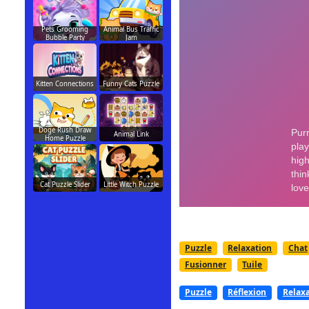
Pets Grooming
Animal Bus Traffic
Bubble Party
Jam
Kitten Connections
Funny Cats Puzzle
Doge Rush Draw
Animal Link
Home Puzzle
Cat Puzzle Slider
Little Witch Puzzle
Puzzle
Relaxation
Chat
Fusionner
Tuile
Puzzle
Réflexion
Relax