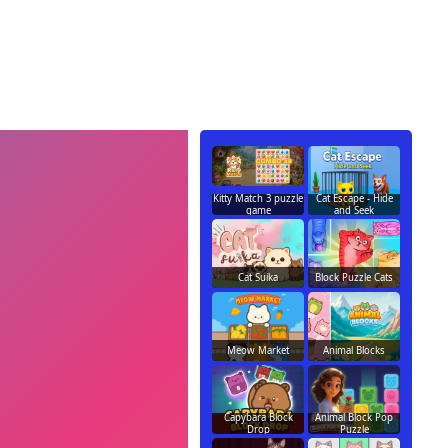
Kitty Match 3 puzzle
Cat Escape - Hide
game
and Seek
Cat Suika
Block Puzzle Cats
Meow Market
Animal Blocks
Capybara Block
Animal Block Pop
Drop
Puzzle