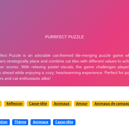
Réflexion
Casse-tête
Animaux
Amour
Animaux de compa
ation
Thème
Animaux
Casse-tête