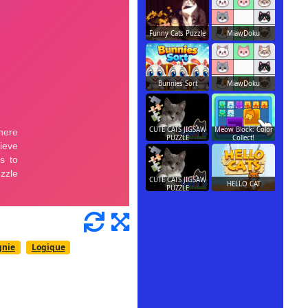
Funny Cats Puzzle
MiawDoku
Bunnies Sort
MiawDoku
CUTE CATS JIGSAW
Meow Block: Color
PUZZLE
Collect!
CUTE CATS JIGSAW
HELLO CAT
PUZZLE
gnie
Logique