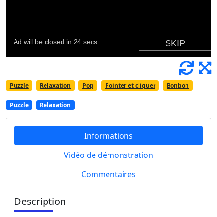
Puzzle
Relaxation
Pop
Pointer et cliquer
Bonbon
Puzzle
Relaxation
Informations
Vidéo de démonstration
Commentaires
Description