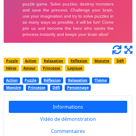
Puzzle
Action
Relaxation
Réflexion
Monstre
Défi
Héros
Amour
Princesse
Logique
Action
Puzzle
Réflexion
Relaxation
Thème
Monstre
Princesse
Défi
Personnage
Informations
Vidéo de démonstration
Commentaires