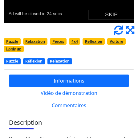
Puzzle
Relaxation
Pièces
4x4
Réflexion
Voiture
Logique
Puzzle
Réflexion
Relaxation
Informations
Vidéo de démonstration
Commentaires
Description