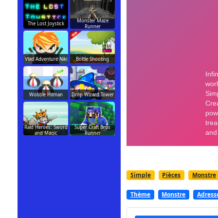
Monster Maze
The Lost Joystick
Runner
Vlad Adventure Niki
Bottle Shooting
Wobble Hitman
Drop Wizard Tower
Raid Heroes: Sword
Super Craft Bros
and Magic
Runner
Simple
Pièces
Monstre
Thème
Monstre
Adress