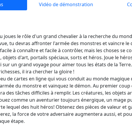
ns
Vidéo de démonstration
C
tu joues le rôle d'un grand chevalier à la recherche du mo
vue, tu devras affronter l'armée des monstres et vaincre l
cile à connaître et facile à contrôler, mais les choses se 
objets d'art, portails spéciaux, sorts et héros. Joue le hér
i sur un grand voyage pour aimer tous les états de la Terre.
chesses, il ira chercher la gloire !
 jeu de cartes en ligne qui vous conduit au monde magique
'armée du monstre et vainquez le démon. Au premier coup d
rira des tâches difficiles à remplir. Les créatures, les objets ar
. Jouez comme un aventurier toujours énergique, un mage pu
e lequel des huit héros! Obtenez des pièces de valeur et g
ez, la force de votre adversaire augmentera aussi, et pou
aque étape.