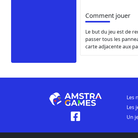
Comment jouer
Le but du jeu est de re
passer tous les pannea
carte adjacente aux p
Les 
Les 
Un j