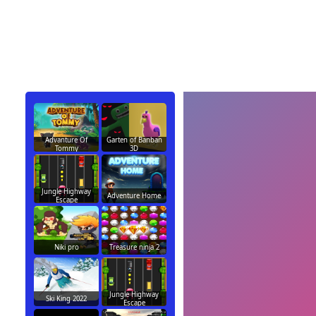
Advanture Of
Garten of Banban
Tommy
3D
Jungle Highway
Adventure Home
Escape
Niki pro
Treasure ninja 2
Jungle Highway
Ski King 2022
Escape