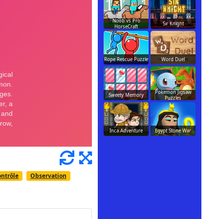
Noob vs Pro
Sir Knight
HorseCraft
Rope Rescue Puzzle
Word Duel
Pokemon Jigsaw
Sweety Memory
Puzzles
Inca Adventure
Egypt Stone War
ntrôle
Observation