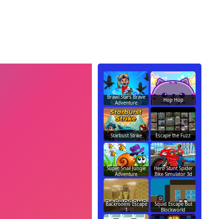
Brawl Stars Brave
Hop Hop
Adventure
Starbust Strike
Escape the Fuzz
Super Snail Jungle
Hero Stunt Spider
Adventure
Bike Simulator 3d
Backrooms Escape
Squid Escape But
1
Blockworld