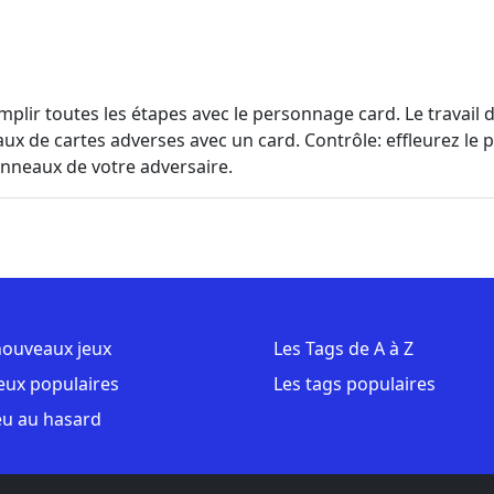
mplir toutes les étapes avec le personnage card. Le travail 
ux de cartes adverses avec un card. Contrôle: effleurez le 
anneaux de votre adversaire.
nouveaux jeux
Les Tags de A à Z
jeux populaires
Les tags populaires
eu au hasard