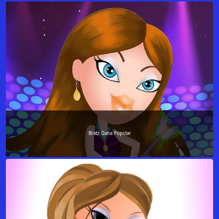
Bratz Dana Popstar