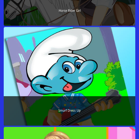
Horse Rider Girl
Smurf Dress Up