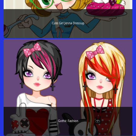
Cute Girl Jenna Dressup
Gothic Fashion