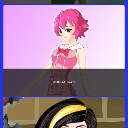
Anime Girl Ayami