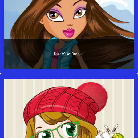
Bratz Winter Dress up