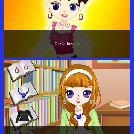
Cute Girl Dress Up