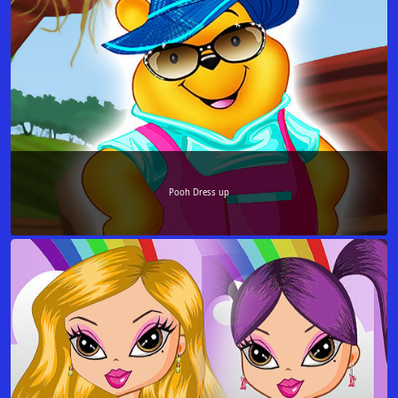
Pooh Dress up