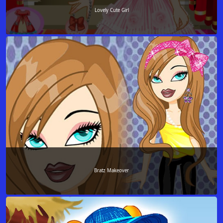
Lovely Cute Girl
Bratz Makeover