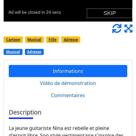
Cartoon
Musical
Fille
Adresse
Musical
Adresse
Informations
Vidéo de démonstration
Commentaires
Description
La jeune guitariste Nina est rebelle et pleine
d'esprit libre. Son style vestimentaire s'inspire des