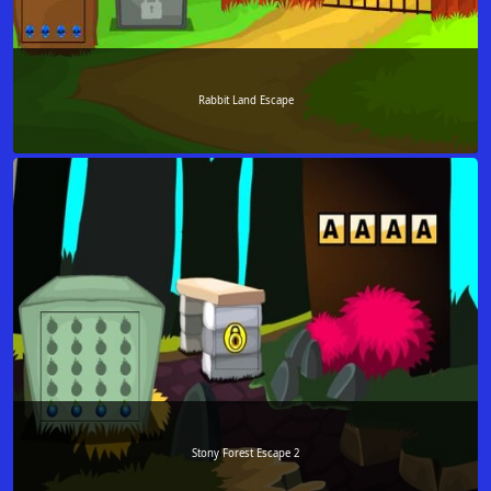
Rabbit Land Escape
Stony Forest Escape 2