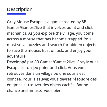
Description
Grey Mouse Escape is a game created by 8B
Games/Games2live that involves point and click
mechanics. As you explore the village, you come
across a mouse that has become trapped. You
must solve puzzles and search for hidden objects
to save the mouse. Best of luck, and enjoy your
adventure!
Développé par 8B Games/Games2live, Grey Mouse
Escape est un jeu point-and-click. Vous vous
retrouvez dans un village où une souris est
coincée. Pour la sauver, vous devrez résoudre des
énigmes et trouver des objets cachés. Bonne
chance and amusez-vous bien!