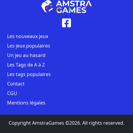
Les nouveaux jeux
Les jeux populaires
Un jeu au hasard
Les Tags de A à Z
Les tags populaires
Contact
CGU
Mentions légales
Copyright AmstraGames ©2026. All rights reserved.