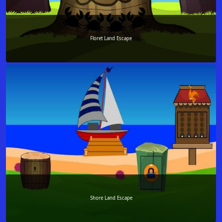
Floret Land Escape
Shore Land Escape