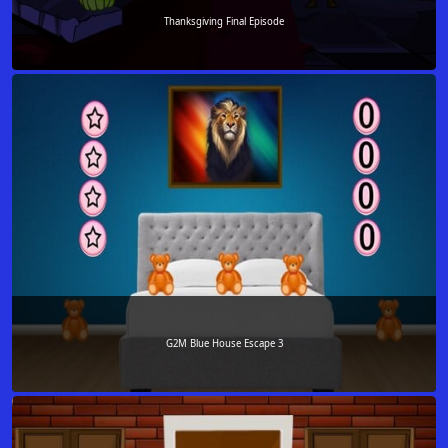
Thanksgiving Final Episode
G2M Blue House Escape 3