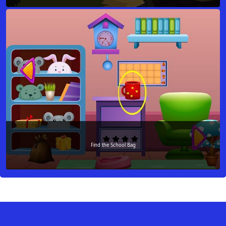
Find the School Bag