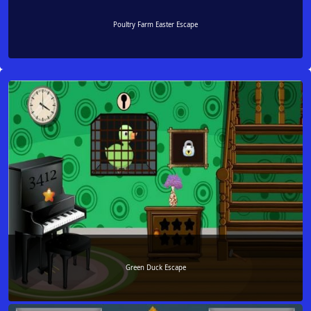
Poultry Farm Easter Escape
Green Duck Escape