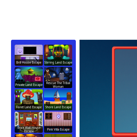
Brill House Escape
Stirring Land Escape
Rescue The Tribal
Private Land Escape
Woman
Floret Land Escape
Shore Land Escape
Brick Wall House
Pink Villa Escape
Escape