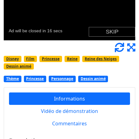
Disney
Film
Princesse
Reine
Reine des Neiges
Dessin animé
Thème
Princesse
Personnage
Dessin animé
Informations
Vidéo de démonstration
Commentaires