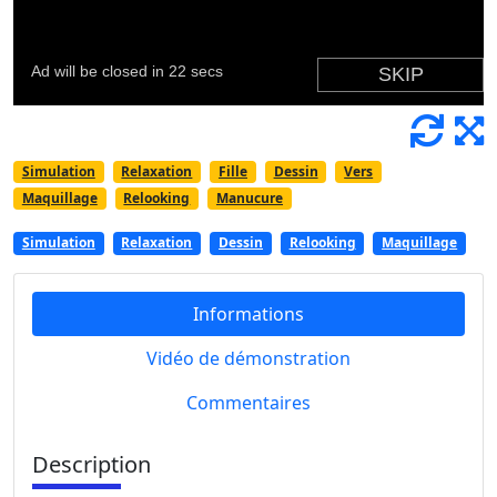
Simulation
Relaxation
Fille
Dessin
Vers
Maquillage
Relooking
Manucure
Simulation
Relaxation
Dessin
Relooking
Maquillage
Informations
Vidéo de démonstration
Commentaires
Description