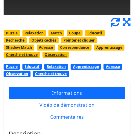
Puzzle
Relaxation
Match
Coupe
Educatif
Recherche
Objets cachés
Pointer et cliquer
Shadow Match
Adresse
Correspondance
Apprentissage
Cherche et trouve
Observation
Puzzle
Educatif
Relaxation
Apprentissage
Adresse
Observation
Cherche et trouve
Informations
Vidéo de démonstration
Commentaires
Description