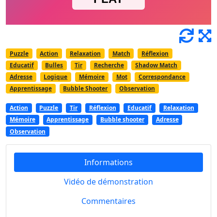
Puzzle
Action
Relaxation
Match
Réflexion
Educatif
Bulles
Tir
Recherche
Shadow Match
Adresse
Logique
Mémoire
Mot
Correspondance
Apprentissage
Bubble Shooter
Observation
Action
Puzzle
Tir
Réflexion
Educatif
Relaxation
Mémoire
Apprentissage
Bubble shooter
Adresse
Observation
Informations
Vidéo de démonstration
Commentaires