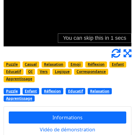
Puzzle
Casual
Relaxation
Emoji
Réflexion
Enfant
Educatif
QI
Vers
Logique
Correspondance
Apprentissage
Puzzle
Enfant
Réflexion
Educatif
Relaxation
Apprentissage
Informations
Vidéo de démonstration