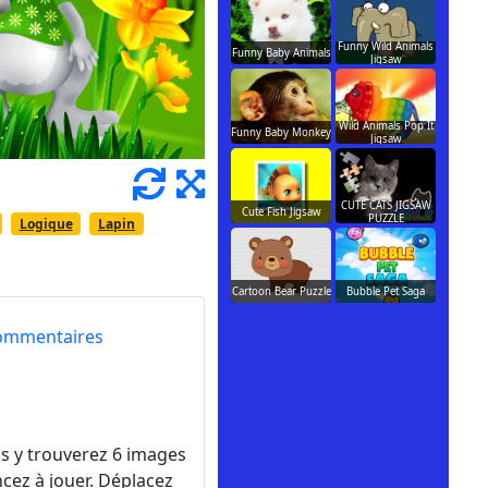
Funny Wild Animals
Funny Baby Animals
Jigsaw
Wild Animals Pop It
Funny Baby Monkey
Jigsaw
CUTE CATS JIGSAW
Cute Fish Jigsaw
PUZZLE
Logique
Lapin
Cartoon Bear Puzzle
Bubble Pet Saga
ommentaires
s y trouverez 6 images
cez à jouer. Déplacez