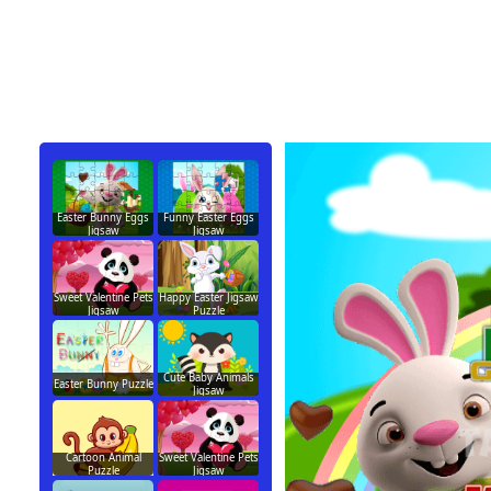
Easter Bunny Eggs
Funny Easter Eggs
Jigsaw
Jigsaw
Sweet Valentine Pets
Happy Easter Jigsaw
Jigsaw
Puzzle
Cute Baby Animals
Easter Bunny Puzzle
Jigsaw
Cartoon Animal
Sweet Valentine Pets
Puzzle
Jigsaw