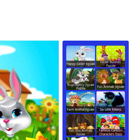
Easter Bunnies
Happy Easter Jigsaw
Puzzle
Bugs Bunny Jigsaw
Fun Animals Jigsaw
Puzzle
Farm Animal Jigsaw
Six Little Kittens
Fun Zoo Animals
Famous Cartoon
Jigsaw
Characters Eggs