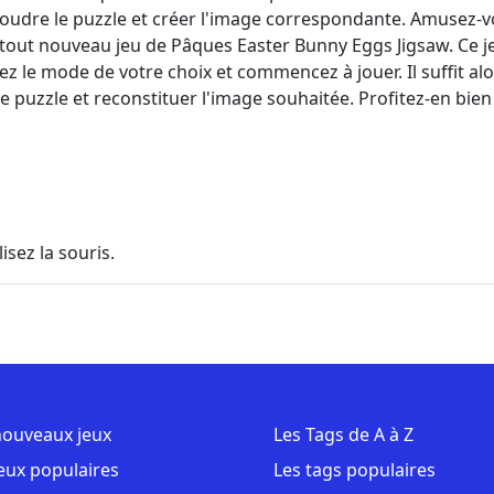
oudre le puzzle et créer l'image correspondante. Amusez-vo
tout nouveau jeu de Pâques Easter Bunny Eggs Jigsaw. Ce j
ez le mode de votre choix et commencez à jouer. Il suffit al
e puzzle et reconstituer l'image souhaitée. Profitez-en bie
lisez la souris.
nouveaux jeux
Les Tags de A à Z
jeux populaires
Les tags populaires