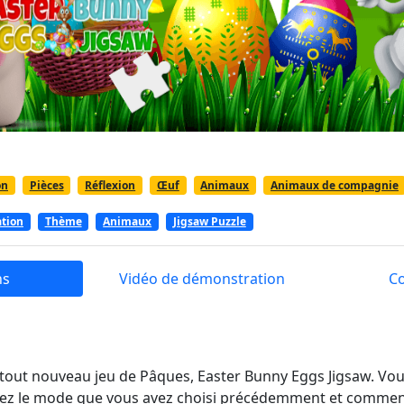
on
Pièces
Réflexion
Œuf
Animaux
Animaux de compagnie
ation
Thème
Animaux
Jigsaw Puzzle
ns
Vidéo de démonstration
C
tout nouveau jeu de Pâques, Easter Bunny Eggs Jigsaw. Vou
nnez le mode que vous avez choisi précédemment et commen