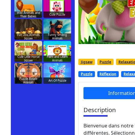
Wild Animals and
Cute Puzzle
Their Babies
Fun Zoo Animals
Funny Smiling
Jigsaw
Animals
Cute Little Horse
Paint and Learn
Jigsaw
Animals
Jigsaw
Puzzle
Relaxati
Puzzle
Réflexion
Relax
Puzzle Rotate
Art Of Puzzle
Animals
Informatio
Description
Bienvenue dans notre 
différentes. Sélectio