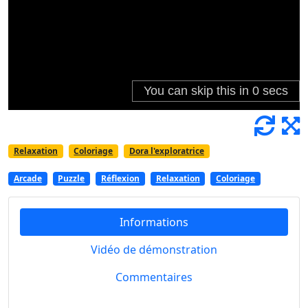
Relaxation
Coloriage
Dora l'exploratrice
Arcade
Puzzle
Réflexion
Relaxation
Coloriage
Informations
Vidéo de démonstration
Commentaires