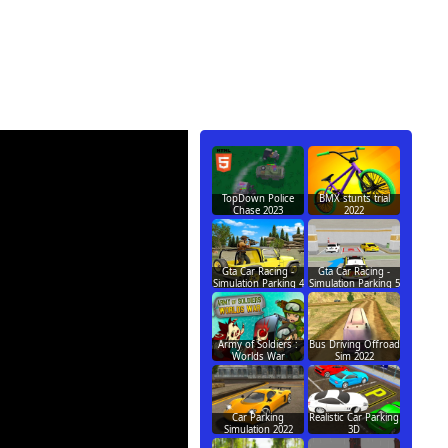
TopDown Police
BMX stunts trial
Chase 2023
2022
Gta Car Racing -
Gta Car Racing -
Simulation Parking 4
Simulation Parking 5
Army of Soldiers :
Bus Driving Offroad
Worlds War
Sim 2022
Car Parking
Realistic Car Parking
Simulation 2022
3D