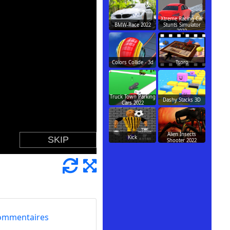
Xtreme Racing Car
BMW-Race 2022
Stunts Simulator
2022
Colors Collide - 3d
Tsoro
Truck Town Parking
Dashy Stacks 3D
Cars 2022
Alien Insects
Kick
Shooter 2022
ommentaires