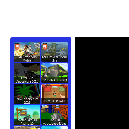
BMX Cycle Skate
ForkLift Real Driving
Mobile
Sim
Pixel Gun
Real City Car Driver
Apocalypse 2022
Strike blocky funs
Snow Time Swipe
2022
Motor Bike Hill
Pixel Gun
Racing 2D
Apocalypse Toons