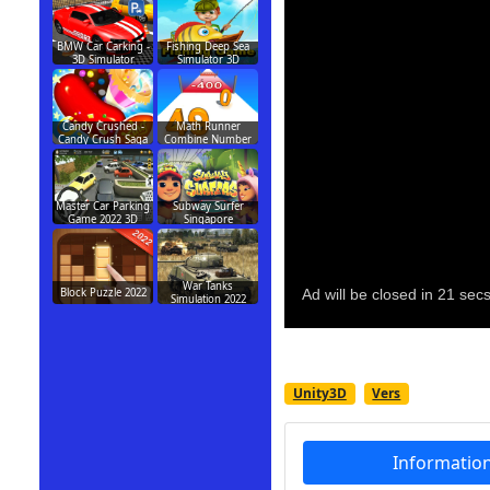
BMW Car Carking -
Fishing Deep Sea
3D Simulator
Simulator 3D
Candy Crushed -
Math Runner
Candy Crush Saga
Combine Number
Master Car Parking
Subway Surfer
Game 2022 3D
Singapore
War Tanks
Block Puzzle 2022
Simulation 2022
Unity3D
Vers
Informatio