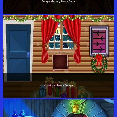
Escape Mystery Room Game
Christmas Palace Escape