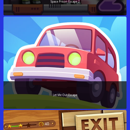
Space Prison Escape 2
Let Me Out Escape