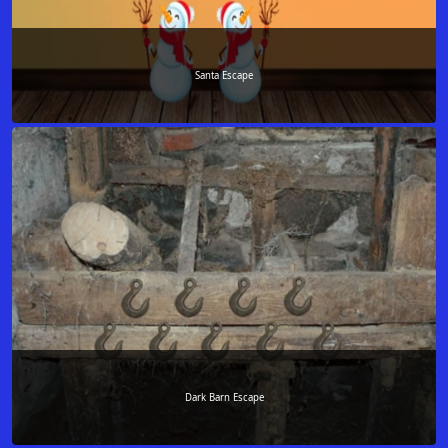
Santa Escape
Dark Barn Escape