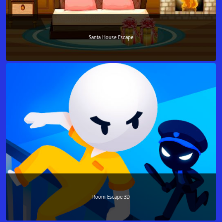
Santa House Escape
Room Escape 3D