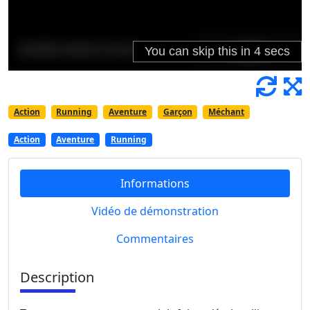
Action
Running
Aventure
Garçon
Méchant
Action
Aventure
Running
Informations
Vidéo de démonstration
Commentaires
Description