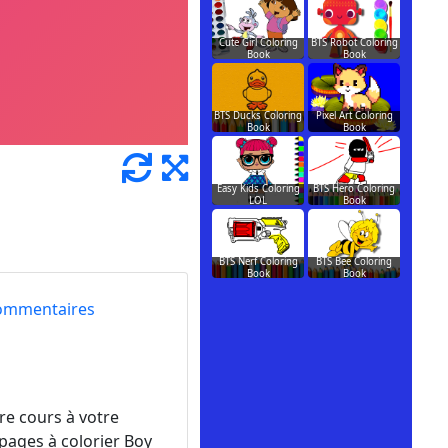
Cute Girl Coloring
BTS Robot Coloring
Book
Book
BTS Ducks Coloring
Pixel Art Coloring
Book
Book
Easy Kids Coloring
BTS Hero Coloring
LOL
Book
BTS Nerf Coloring
BTS Bee Coloring
Book
Book
ommentaires
bre cours à votre
 pages à colorier Boy