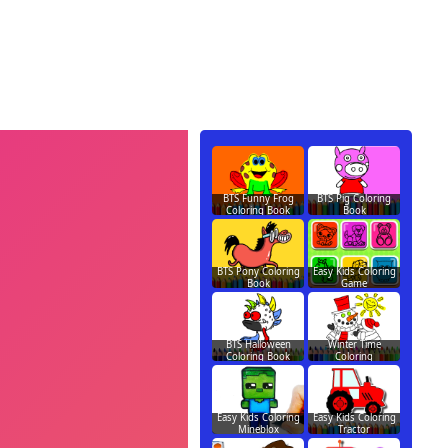
BTS Funny Frog
BTS Pig Coloring
Coloring Book
Book
BTS Pony Coloring
Easy Kids Coloring
Book
Game
BTS Halloween
Winter Time
Coloring Book
Coloring
Easy Kids Coloring
Easy Kids Coloring
Mineblox
Tractor