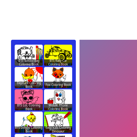
BTS School Bag
BTS Rally Car
Coloring Book
Coloring Book
Elephant Coloring
Fox Coloring Book
Book
BTS LoL Coloring
Mobile Phone
Book
Coloring Book
BTS Doggy Coloring
Easy Kids Coloring
Book
Dinosaur