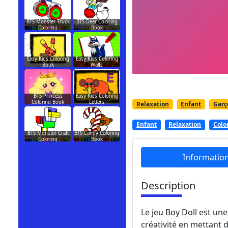
BTS Monster Truck
BTS Deer Coloring
Coloring
Book
Easy Kids Coloring
Easy Kids Coloring
Book
Walfs
BTS Princess
Easy Kids Coloring
Coloring Book
Letters
Relaxation
Enfant
Garç
Enfant
Relaxation
Colo
BTS Monster Craft
BTS Candy Coloring
Coloring
Book
Informatio
Description
Le jeu Boy Doll est une
créativité en mettant 