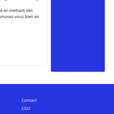
ité en mettant des
. Amusez-vous bien en
Contact
CGU