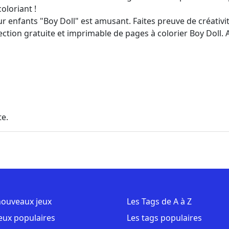
oloriant !
ur enfants "Boy Doll" est amusant. Faites preuve de créativ
lection gratuite et imprimable de pages à colorier Boy Doll
te.
nouveaux jeux
Les Tags de A à Z
jeux populaires
Les tags populaires