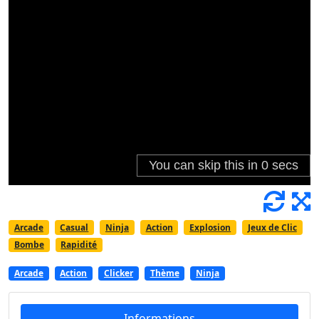
Arcade
Casual
Ninja
Action
Explosion
Jeux de Clic
Bombe
Rapidité
Arcade
Action
Clicker
Thème
Ninja
Informations