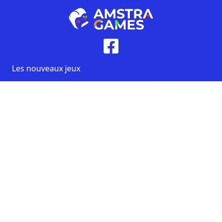
Les nouveaux jeux
Les jeux populaires
Un jeu au hasard
Les Tags de A à Z
Les tags populaires
Contact
CGU
Mentions légales
Copyright AmstraGames ©2026. All rights reserved.