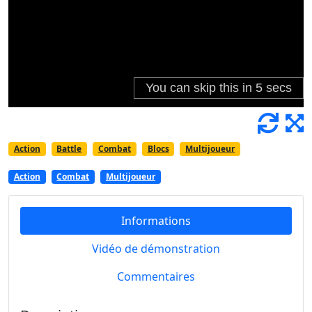
Action
Battle
Combat
Blocs
Multijoueur
Action
Combat
Multijoueur
Informations
Vidéo de démonstration
Commentaires