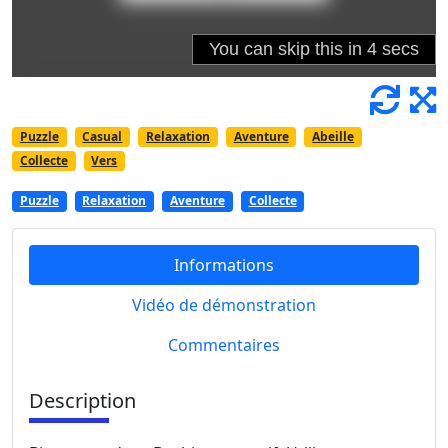
Puzzle
Casual
Relaxation
Aventure
Abeille
Collecte
Vers
Puzzle
Relaxation
Aventure
Collecte
Informations
Vidéo de démonstration
Commentaires
Description