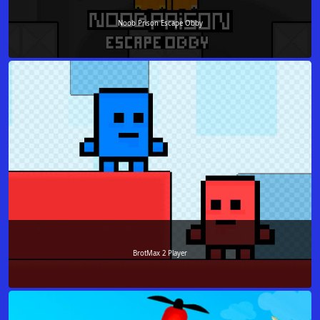
Noob Prison Escape Obby
BrotMax 2 Player