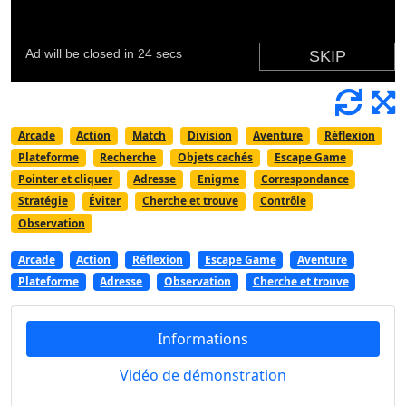
Arcade
Action
Match
Division
Aventure
Réflexion
Plateforme
Recherche
Objets cachés
Escape Game
Pointer et cliquer
Adresse
Enigme
Correspondance
Stratégie
Éviter
Cherche et trouve
Contrôle
Observation
Arcade
Action
Réflexion
Escape Game
Aventure
Plateforme
Adresse
Observation
Cherche et trouve
Informations
Vidéo de démonstration