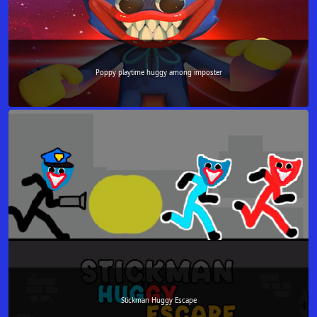
Poppy playtime huggy among imposter
Stickman Huggy Escape