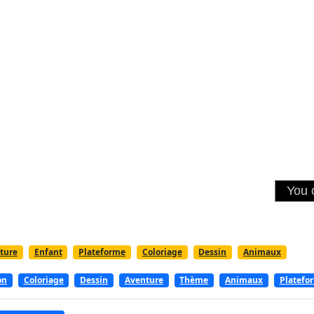
ture
Enfant
Plateforme
Coloriage
Dessin
Animaux
on
Coloriage
Dessin
Aventure
Thème
Animaux
Platefo