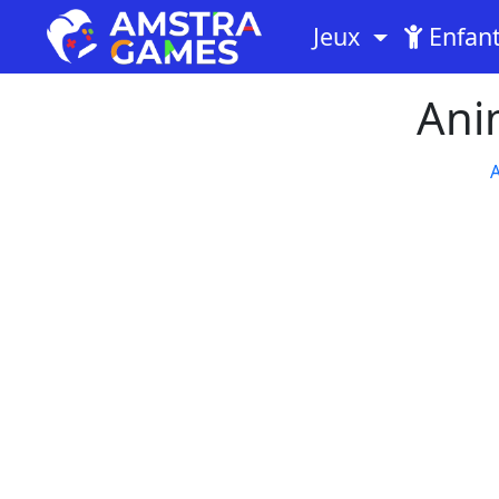
Jeux
Enfan
Ani
A