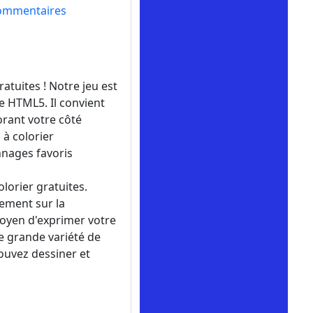
ommentaires
atuites ! Notre jeu est
me HTML5. Il convient
orant votre côté
 à colorier
onnages favoris
lorier gratuites.
tement sur la
oyen d'exprimer votre
ne grande variété de
pouvez dessiner et