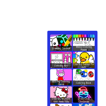
Messi Coloring
Drawing Carnival
Pages
Glitter Beauty
Coloring Games For
Coloring And
Kids
Drawing - Art Game
Rainbow Friends
BTS Pig Coloring
Coloring Book
Game
Game
Color By Number
Draw Glow
With Hello Kitty
Christmas