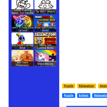
Drawing Christmas
Toddler Coloring
For Kids - Draw &
Game - Fun Painting
Color
Learn To Draw Glow
Brawl Stars Coloring
Cartoon
Books
BTS Rabbit Coloring
Talking Tom
Book
Coloring Books
Animal Puzzle
Kids Learn
Match Missing
Professions
Pieces Kids Learnin
Puzzle
Relaxation
Aven
Puzzle
Enfant
Relaxati