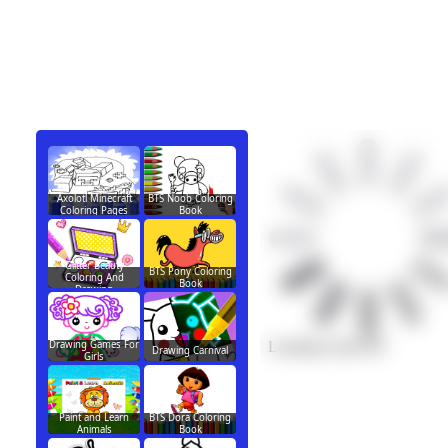
Axolotl Minecraft
BTS Noob Coloring
Coloring Pages
Book
Glitter Beauty
BTS Pony Coloring
Coloring And
Book
Drawing
Drawing Games For
Drawing Carnival
Girls
Paint and Learn
BTS Dora Coloring
Animals
Book