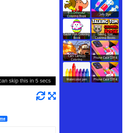
BTS Dinosaur
Jelly Dye
Coloring Book
Easter Fun Coloring
Talking Tom
Book
Coloring Books
Cars Cartoon
Phone Case DIY 4
Coloring
Watercolor pen
Phone Case DIY 4
rme