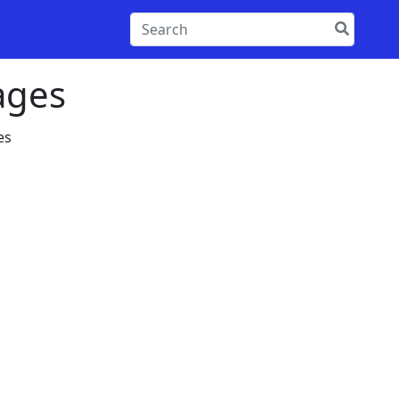
ages
es