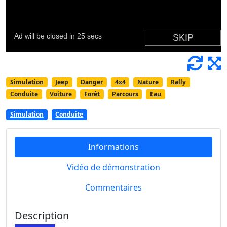
Simulation
Jeep
Danger
4x4
Nature
Rally
Conduite
Voiture
Forêt
Parcours
Eau
Simulation
Conduite
Informations
Vidéo de démonstration
Commentaires
Description