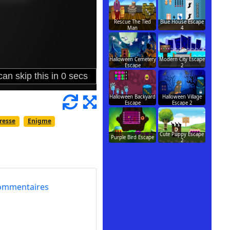
Rescue The Tied
Blue House Escape
Man
4
Halloween Cemetery
Modern City Escape
Escape
2
Halloween Backyard
Halloween Village
Escape
Escape 2
resse
Enigme
Cute Puppy Escape
Purple Bird Escape
2
ommentaires