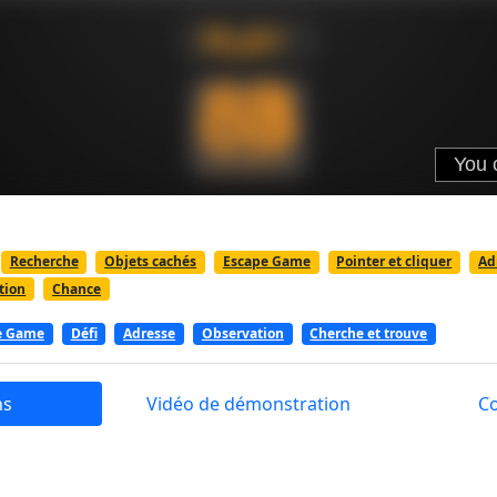
Recherche
Objets cachés
Escape Game
Pointer et cliquer
Ad
tion
Chance
e Game
Défi
Adresse
Observation
Cherche et trouve
ns
Vidéo de démonstration
C