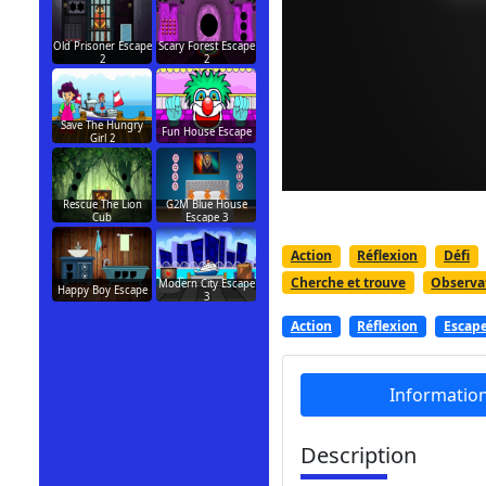
Old Prisoner Escape
Scary Forest Escape
2
2
Save The Hungry
Fun House Escape
Girl 2
Rescue The Lion
G2M Blue House
Cub
Escape 3
Action
Réflexion
Défi
Cherche et trouve
Observa
Modern City Escape
Happy Boy Escape
3
Action
Réflexion
Escap
Informatio
Description