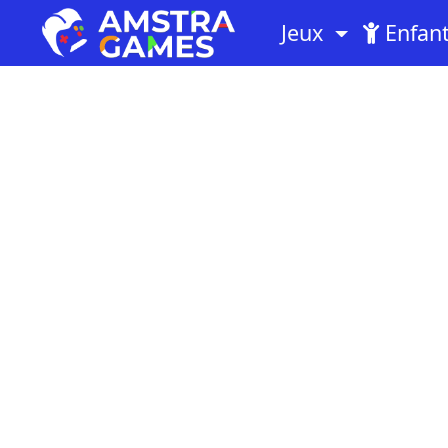
Jeux
Enfan