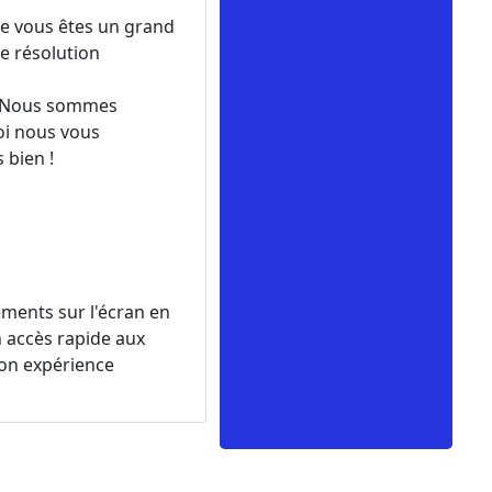
ue vous êtes un grand
e résolution
s. Nous sommes
oi nous vous
 bien !
éments sur l'écran en
n accès rapide aux
 son expérience