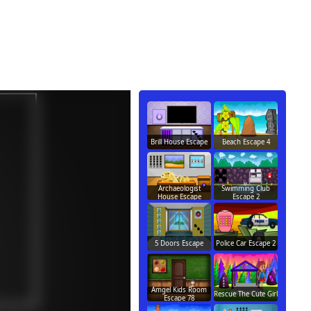
Brill House Escape
Beach Escape 4
Archaeologist
Swimming Club
House Escape
Escape 2
5 Doors Escape
Police Car Escape 2
Amgel Kids Room
Rescue The Cute Girl
Escape 78