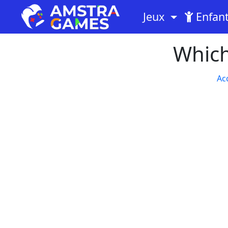
Jeux
Enfan
Which
Ac