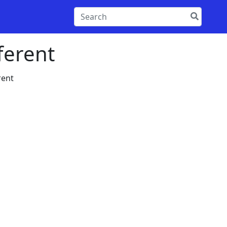
ferent
rent