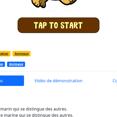
ation
Animaux
me
Animaux
ns
Vidéo de démonstration
C
 marin qui se distingue des autres.
re marine qui se distingue des autres.