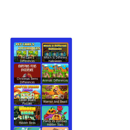
Pet Care 5
Which Is Different
Differences
Halloween
Christmas Items
Animals Differences
Differences
Easter Board
Warrior And Beast
Puzzles
Plants Vs Zombies
Hidden Birds
Hidden Stars