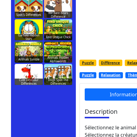
We Bare Bears
Spot 5 Differences
Difference
Garfield Hidden
Find Unique Chick
Stars
Animals Hidden
Animals Jumble
Alphawords
Puzzle
Différence
Relax
Puzzle
Relaxation
Thè
Cute Dinosaur
Dogs Spot The
Differences
Differences
Informatio
Description
Sélectionnez le animal
Sélectionnez la créatu