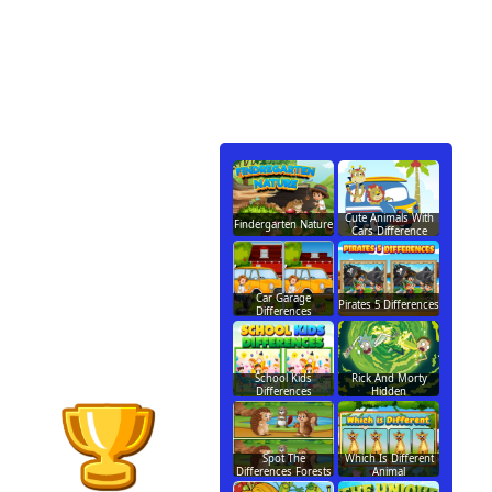
Cute Animals With
Findergarten Nature
Cars Difference
Car Garage
Pirates 5 Differences
Differences
School Kids
Rick And Morty
Differences
Hidden
Spot The
Which Is Different
Differences Forests
Animal