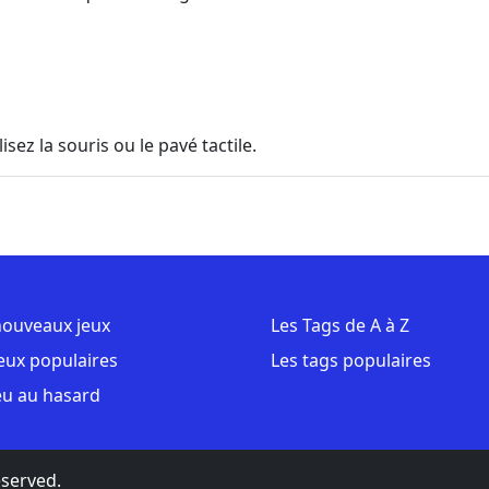
lisez la souris ou le pavé tactile.
nouveaux jeux
Les Tags de A à Z
jeux populaires
Les tags populaires
eu au hasard
eserved.