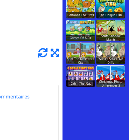
Cartoons Five Diffs
The Unique Fish
Santa Shadow
Games Of A Pic
Match
Spot The Difference
Wildlife Safari Five
City
Diffs
Christmas Photo
Catch That Cat
Differences 2
ommentaires