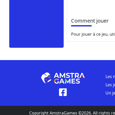
Comment jouer
Pour jouer à ce jeu, uti
Les 
Les 
Un j
Copyright AmstraGames ©2026. All rights r