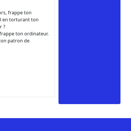
s, frappe ton
il en torturant ton
r ?
appe ton ordinateur.
 ton patron de