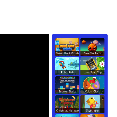
Desert Block Puzzle
Save The Earth
Robot Fish
Long Road Trip
Sudoku Blocks
Colors Clock
Christmas Highway
Skyscraper