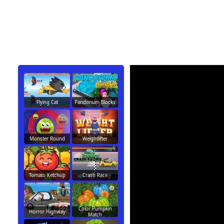
Flying Cat
Pandorium Blocks
Monster Round
Weightlifter
Tomato Ketchup
Crash Race
Color Pumpkin
Horror Highway
Match