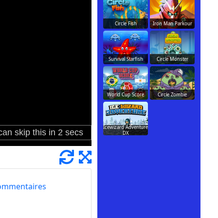
Circle Fish
Iron Man Parkour
Survival Starfish
Circle Monster
World Cup Score
Circle Zombie
Icewizard Adventure
DX
ommentaires