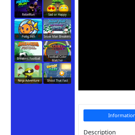
RebelRun
Sad or Happy
Pong Fish
Snow Man Breakers
Football Color
Breakers Football
Matcher
Ninja Adventure
Shoot That Fast
Informatio
Description