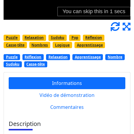
Puzzle
Relaxation
Sudoku
Pop
Réflexion
Casse-tête
Nombres
Logique
Apprentissage
Puzzle
Réflexion
Relaxation
Apprentissage
Nombre
Sudoku
Casse-tête
Informations
Vidéo de démonstration
Commentaires
Description