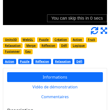
Unity3D
WebGL
Puzzle
Création
Action
Fruit
Relaxation
Merge
Réflexion
Défi
Logique
Fusionner
Eau
Action
Puzzle
Réflexion
Relaxation
Défi
Informations
Vidéo de démonstration
Commentaires