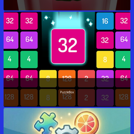
PuzzleBox