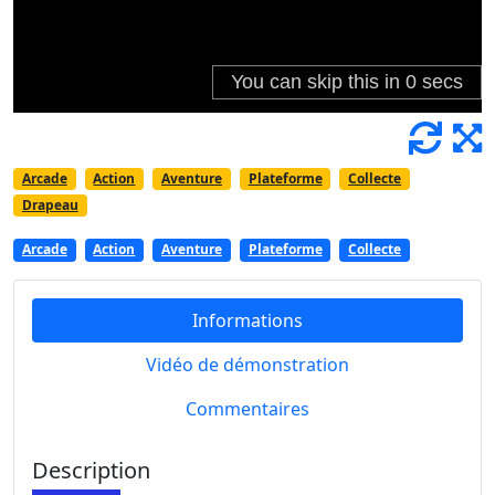
Arcade
Action
Aventure
Plateforme
Collecte
Drapeau
Arcade
Action
Aventure
Plateforme
Collecte
Informations
Vidéo de démonstration
Commentaires
Description