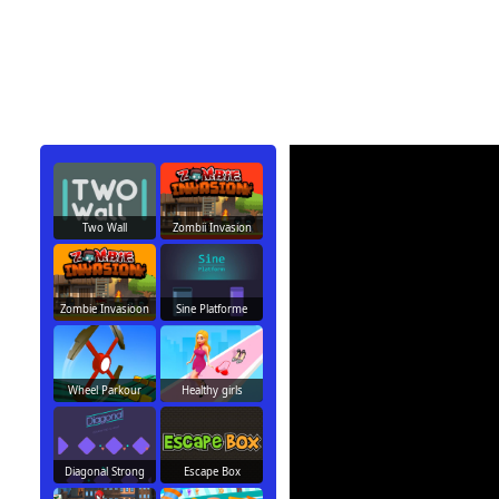
Two Wall
Zombii Invasion
Zombie Invasioon
Sine Platforme
Wheel Parkour
Healthy girls
Diagonal Strong
Escape Box