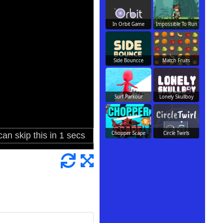
In Orbit Game
Impossible To Run
Side Bouncce
Match Fruits
Surf Parkour
Lonely Skullboy
Chopper Scape
Circle Twirls