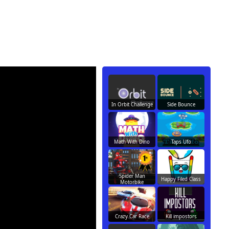
In Orbit Challenge
Side Bounce
Math With Dino
Taps Ufo
Spider Man
Happy Filed Class
Motorbike
Crazy Car Race
Kill impostors