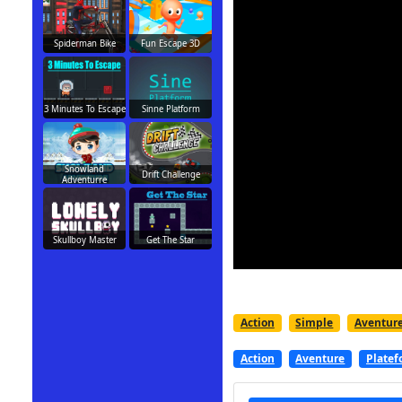
Spiderman Bike
Fun Escape 3D
3 Minutes To Escape
Sinne Platform
Snowland
Drift Challenge
Adventurre
Skullboy Master
Get The Star
Action
Simple
Aventur
Action
Aventure
Plate