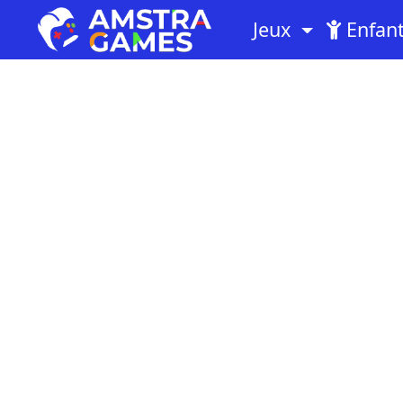
Jeux
Enfan