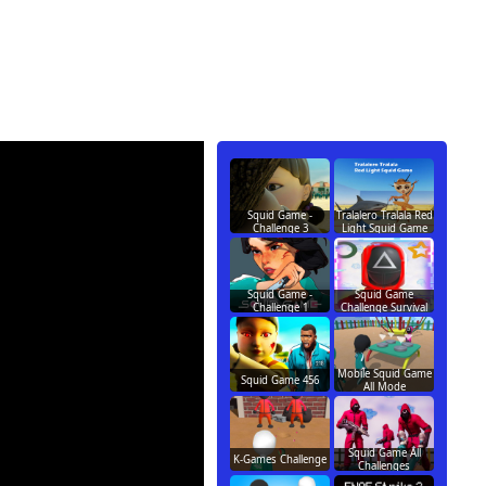
Squid Game -
Tralalero Tralala Red
Challenge 3
Light Squid Game
Squid Game -
Squid Game
Challenge 1
Challenge Survival
Mobile Squid Game
Squid Game 456
All Mode
Squid Game All
K-Games Challenge
Challenges