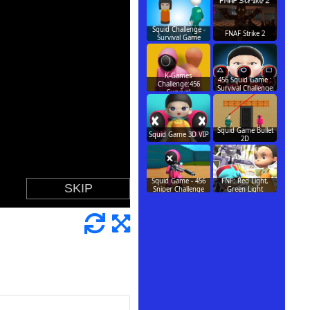
Squid Challenge -
FNAF Strike 2
Survival Game
K-Games
456 Squid Game :
Challenge:456
Survival Challenge
Survival
Squid Game Bullet
Squid Game 3D VIP
2D
Squid Game - 456
FNF: Red Light,
Sniper Challenge
Green Light