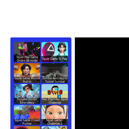
Squid Play Game
Squid Game To Play
Online All mode
Squid Game Muscle
Zombie Apocalypse
Run.io
Tunnel Survival
Hospital Doctor
Two İmpostor Squid
Emergency
Challenge
Squid Game Crowd
Squid Game -
Pusher
Challenge 2