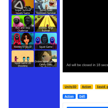
Sniper Survival
Skibidi Toilet
Squidy Game
TopDown Survival
Run and Stop
Endless Ninja
Challenge
Runner
Riddles of Squid
Squid Game
Online Squid Game -
Squid Game 2D
Candy Glass
Shooting
Challenge
Unity3D
Action
Squid_
Action
Défi