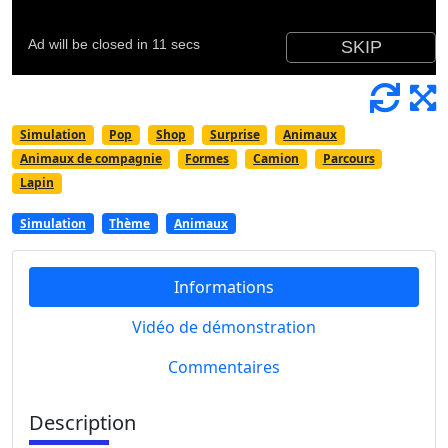
Simulation
Pop
Shop
Surprise
Animaux
Animaux de compagnie
Formes
Camion
Parcours
Lapin
Simulation
Thème
Animaux
Informations
Vidéo de démonstration
Commentaires
Description