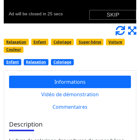
Relaxation
Enfant
Coloriage
Super-héros
Voiture
Couleur
Enfant
Relaxation
Coloriage
Informations
Vidéo de démonstration
Commentaires
Description