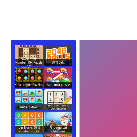
TENX Wooden
Number 10X Puzzle
2048 Balls
Game
Xmas Lights Puzzles
Alchemist puzzle
Sudoku: Classic
Xmas Sudoku
Minimalism
Join Blocks 2048
Findergarten
Number Puzzle
Christmas