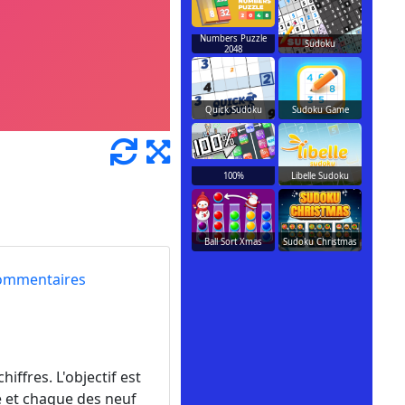
Numbers Puzzle
Sudoku
2048
Quick Sudoku
Sudoku Game
100%
Libelle Sudoku
Ball Sort Xmas
Sudoku Christmas
ommentaires
ffres. L'objectif est
ne et chaque des neuf