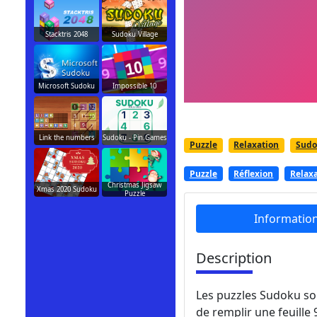
Stacktris 2048
Sudoku Village
Microsoft Sudoku
Impossible 10
Link the numbers
Sudoku - Pin.Games
Puzzle
Relaxation
Sudo
Puzzle
Réflexion
Relax
Christmas Jigsaw
Xmas 2020 Sudoku
Puzzle
Informatio
Description
Les puzzles Sudoku son
de remplir une feuille