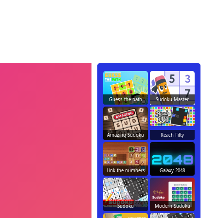
Guess the path
Sudoku Master
Amazing Sudoku
Reach Fifty
Link the numbers
Galaxy 2048
Sudoku
Modern Sudoku