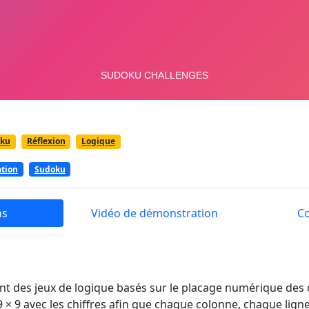
ku
Réflexion
Logique
ation
Sudoku
ns
Vidéo de démonstration
C
t des jeux de logique basés sur le placage numérique des chi
 9 × 9 avec les chiffres afin que chaque colonne, chaque lig