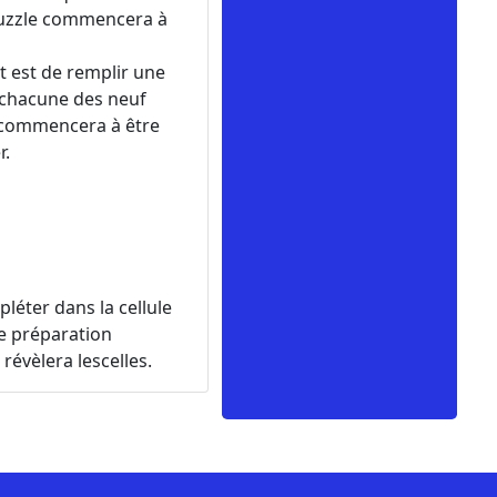
 puzzle commencera à
t est de remplir une
t chacune des neuf
e commencera à être
r.
léter dans la cellule
de préparation
révèlera lescelles.