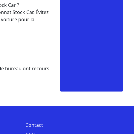
ock Car ?
nnat Stock Car. Évitez
 voiture pour la
s de bureau ont recours
Contact