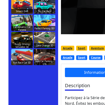
Smash Drift
Toy Car Race
Car Advance Car
Perfect Parking 3D!
Parking
Buggy Driving
Lane Change 3D
Simulator 3d
Arcade
Sport
Aventure
Arcade
Sport
Course
Real Car Parking -
Fun Race Car 3D
GTa
Informatio
Description
Participez à la Série d
Nord. Évitez les embou