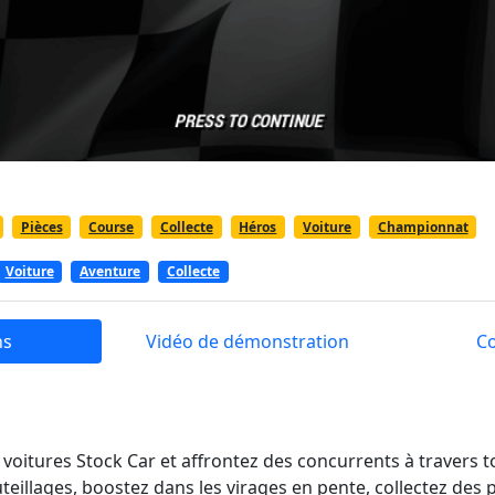
Pièces
Course
Collecte
Héros
Voiture
Championnat
Voiture
Aventure
Collecte
ns
Vidéo de démonstration
C
e voitures Stock Car et affrontez des concurrents à travers 
teillages, boostez dans les virages en pente, collectez des 