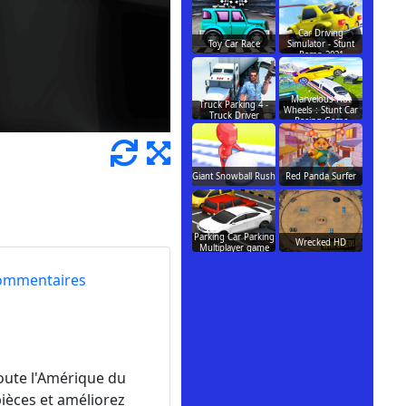
Car Driving
Toy Car Race
Simulator - Stunt
Ramp 2021
Marvelous Hot
Truck Parking 4 -
Wheels : Stunt Car
Truck Driver
Racing Game
Giant Snowball Rush
Red Panda Surfer
Parking Car Parking
Wrecked HD
Multiplayer game
ommentaires
toute l'Amérique du
pièces et améliorez