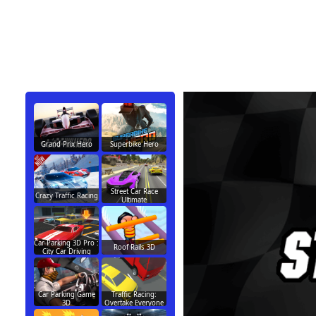
Grand Prix Hero
Superbike Hero
Street Car Race
Crazy Traffic Racing
Ultimate
Car Parking 3D Pro :
Roof Rails 3D
City Car Driving
Car Parking Game
Traffic Racing:
3D
Overtake Everyone