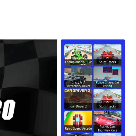
Formula Car Racing
Championship : Car
Stunt Tracks
games 2021
Crazy GTA
Police Chase: Car
Mercenary Driver
Racing
Car Driver 2
Stunt Tracks
Rocket Cars
Retro Speed Arcade
Highway Race