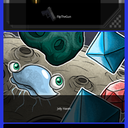
FlipTheGun
Jelly Haven