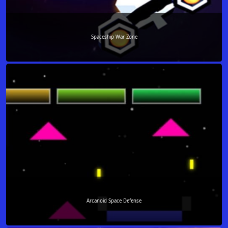
Spaceship War Zone
Arcanoid Space Defense