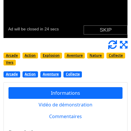
Arcade
Action
Explosion
Aventure
Nature
Collecte
Vers
Arcade
Action
Aventure
Collecte
Informations
Vidéo de démonstration
Commentaires