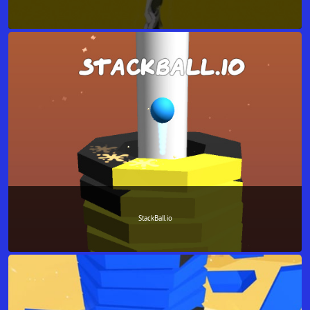
StackBall.io