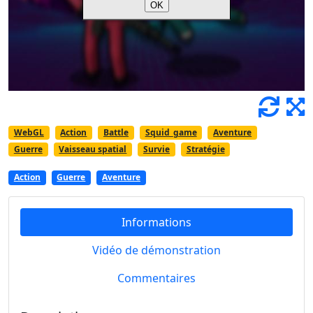
WebGL
Action
Battle
Squid_game
Aventure
Guerre
Vaisseau spatial
Survie
Stratégie
Action
Guerre
Aventure
Informations
Vidéo de démonstration
Commentaires